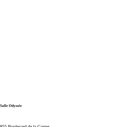
Salle Odyssée
855 Boulevard de la Gappe