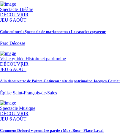
Spectacle
Théâtre
DÉCOUVRIR
JEU 6 AOÛT
Cube culturel: Spectacle de marionnettes : Le castelet voyageur
Parc Décosse
Visite guidée
Histoire et patrimoine
DÉCOUVRIR
JEU 6 AOÛT
À la découverte de Pointe-Gatineau : site du patrimoine Jacques-Cartier
Église Saint-François-de-Sales
Spectacle
Musique
DÉCOUVRIR
JEU 6 AOÛT
Comment Debord + première partie : Mort Rose - Place Laval