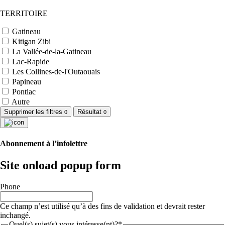
TERRITOIRE
Gatineau
Kitigan Zibi
La Vallée-de-la-Gatineau
Lac-Rapide
Les Collines-de-l'Outaouais
Papineau
Pontiac
Autre
Supprimer les filtres
Résultat
0
0
Abonnement à l’infolettre
Site onload popup form
Phone
Ce champ n’est utilisé qu’à des fins de validation et devrait rester
inchangé.
Quel(s) sujet(s) vous intéresse(nt)?*