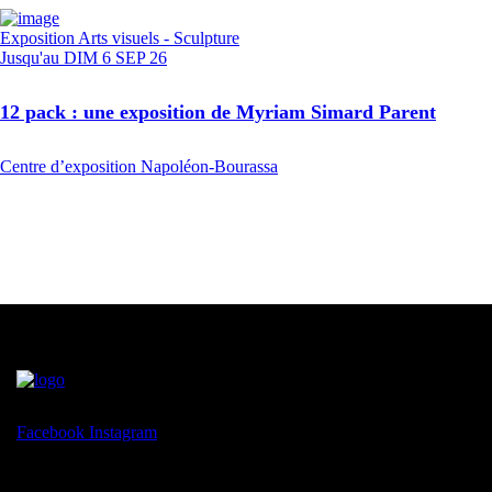
Exposition
Arts visuels - Sculpture
Jusqu'au
DIM 6 SEP 26
12 pack : une exposition de Myriam Simard Parent
Centre d’exposition Napoléon-Bourassa
Facebook
Instagram