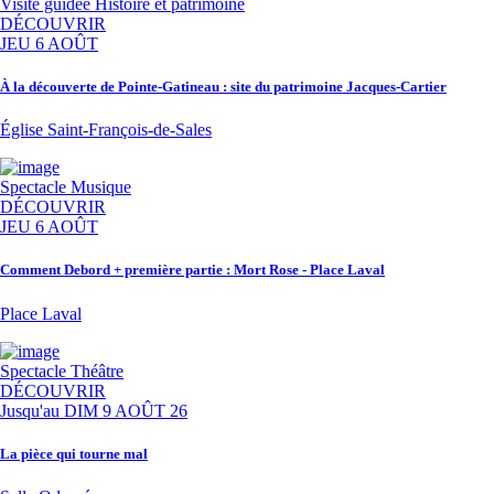
Visite guidée
Histoire et patrimoine
DÉCOUVRIR
JEU 6 AOÛT
À la découverte de Pointe-Gatineau : site du patrimoine Jacques-Cartier
Église Saint-François-de-Sales
Spectacle
Musique
DÉCOUVRIR
JEU 6 AOÛT
Comment Debord + première partie : Mort Rose - Place Laval
Place Laval
Spectacle
Théâtre
DÉCOUVRIR
Jusqu'au
DIM 9 AOÛT 26
La pièce qui tourne mal