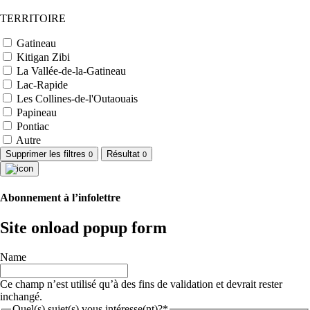
TERRITOIRE
Gatineau
Kitigan Zibi
La Vallée-de-la-Gatineau
Lac-Rapide
Les Collines-de-l'Outaouais
Papineau
Pontiac
Autre
Supprimer les filtres
Résultat
0
0
Abonnement à l’infolettre
Site onload popup form
Name
Ce champ n’est utilisé qu’à des fins de validation et devrait rester
inchangé.
Quel(s) sujet(s) vous intéresse(nt)?*