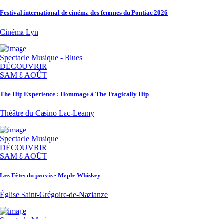
Festival international de cinéma des femmes du Pontiac 2026
Cinéma Lyn
Spectacle
Musique - Blues
DÉCOUVRIR
SAM 8 AOÛT
The Hip Experience : Hommage à The Tragically Hip
Théâtre du Casino Lac-Leamy
Spectacle
Musique
DÉCOUVRIR
SAM 8 AOÛT
Les Fêtes du parvis - Maple Whiskey
Église Saint-Grégoire-de-Nazianze