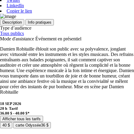
Twitter
LinkedIn
Copier le lien
Description
Info pratiques
Type d’audience
Tous publics
Mode d'assistance
Événement en présentiel
Damien Robitaille éblouit son public avec sa polyvalence, jonglant
avec virtuosité entre les instruments et les styles musicaux. Des refrains
entraînants aux balades poignantes, il sait comment captiver son
auditoire et créer une atmosphère où règnent la complicité et la bonne
humeur. Une expérience musicale à la fois intime et énergique. Damien
vous transporte dans un tourbillon de joie et de bonne humeur, créant
ainsi une ambiance festive où la musique et la convivialité se mêlent
pour créer des instants de pur bonheur. Mise en scène par Damien
Robitaille
18 SEP 2026
20 h
Tarif
36.00 $ - 40.00 $*
Afficher tous les tarifs
40 $
carte Odyssée
36 $