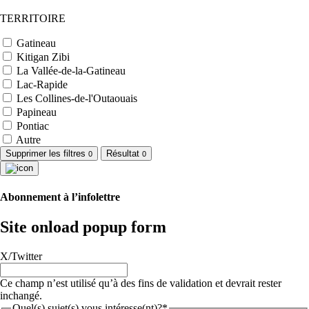
TERRITOIRE
Gatineau
Kitigan Zibi
La Vallée-de-la-Gatineau
Lac-Rapide
Les Collines-de-l'Outaouais
Papineau
Pontiac
Autre
Supprimer les filtres
Résultat
0
0
Abonnement à l’infolettre
Site onload popup form
X/Twitter
Ce champ n’est utilisé qu’à des fins de validation et devrait rester
inchangé.
Quel(s) sujet(s) vous intéresse(nt)?*