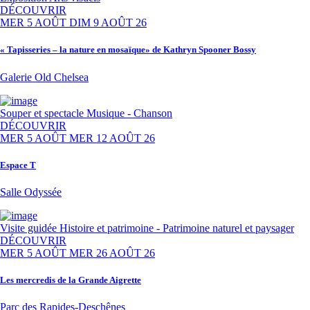
DÉCOUVRIR
MER 5 AOÛT
DIM 9 AOÛT 26
« Tapisseries – la nature en mosaïque» de Kathryn Spooner Bossy
Galerie Old Chelsea
Souper et spectacle
Musique - Chanson
DÉCOUVRIR
MER 5 AOÛT
MER 12 AOÛT 26
Espace T
Salle Odyssée
Visite guidée
Histoire et patrimoine - Patrimoine naturel et paysager
DÉCOUVRIR
MER 5 AOÛT
MER 26 AOÛT 26
Les mercredis de la Grande Aigrette
Parc des Rapides-Deschênes