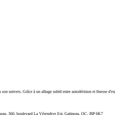
 son univers. Grâce à un alliage subtil entre autodérision et finesse d'esp
tineau, 360, boulevard La Vérendrye Est, Gatineau, QC, J8P 6K7