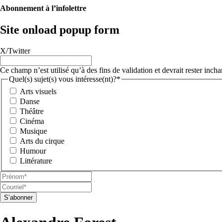
Abonnement à l’infolettre
Site onload popup form
X/Twitter
Ce champ n’est utilisé qu’à des fins de validation et devrait rester inch
Quel(s) sujet(s) vous intéresse(nt)?*
Arts visuels
Danse
Théâtre
Cinéma
Musique
Arts du cirque
Humour
Littérature
Prénom*
(Nécessaire)
Courriel*
(Nécessaire)