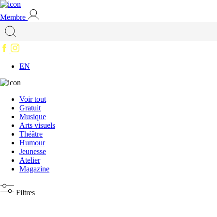
Membre
EN
Voir tout
Gratuit
Musique
Arts visuels
Théâtre
Humour
Jeunesse
Atelier
Magazine
Filtres