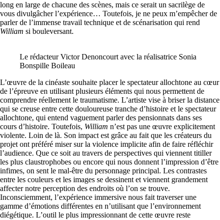
long en large de chacune des scènes, mais ce serait un sacrilège de
vous divulgâcher l’expérience… Toutefois, je ne peux m’empêcher de
parler de l’immense travail technique et de scénarisation qui rend
William
si bouleversant.
Le rédacteur Victor Denoncourt avec la réalisatrice Sonia
Bonspille Boileau
L’œuvre de la cinéaste souhaite placer le spectateur allochtone au cœur
de l’épreuve en utilisant plusieurs éléments qui nous permettent de
comprendre réellement le traumatisme. L’artiste vise à briser la distance
qui se creuse entre cette douloureuse tranche d’histoire et le spectateur
allochtone, qui entend vaguement parler des pensionnats dans ses
cours d’histoire. Toutefois,
William
n’est pas une œuvre explicitement
violente. Loin de là. Son impact est grâce au fait que les créateurs du
projet ont préféré miser sur la violence implicite afin de faire réfléchir
l’audience. Que ce soit au travers de perspectives qui viennent titiller
les plus claustrophobes ou encore qui nous donnent l’impression d’être
infimes, on sent le mal-être du personnage principal. Les contrastes
entre les couleurs et les images se dessinent et viennent grandement
affecter notre perception des endroits où l’on se trouve.
Inconsciemment, l’expérience immersive nous fait traverser une
gamme d’émotions différentes en n’utilisant que l’environnement
diégétique. L’outil le plus impressionnant de cette œuvre reste