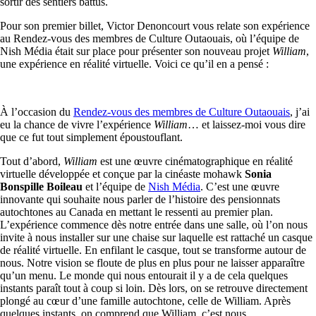
sortir des sentiers battus.
Pour son premier billet, Victor Denoncourt vous relate son expérience
au Rendez-vous des membres de Culture Outaouais, où l’équipe de
Nish Média était sur place pour présenter son nouveau projet
William
,
une expérience en réalité virtuelle. Voici ce qu’il en a pensé :
À l’occasion du
Rendez-vous des membres de Culture Outaouais
, j’ai
eu la chance de vivre l’expérience
William
… et laissez-moi vous dire
que ce fut tout simplement époustouflant.
Tout d’abord,
William
est une œuvre cinématographique en réalité
virtuelle développée et conçue par la cinéaste mohawk
Sonia
Bonspille Boileau
et l’équipe de
Nish Média
. C’est une œuvre
innovante qui souhaite nous parler de l’histoire des pensionnats
autochtones au Canada en mettant le ressenti au premier plan.
L’expérience commence dès notre entrée dans une salle, où l’on nous
invite à nous installer sur une chaise sur laquelle est rattaché un casque
de réalité virtuelle. En enfilant le casque, tout se transforme autour de
nous. Notre vision se floute de plus en plus pour ne laisser apparaître
qu’un menu. Le monde qui nous entourait il y a de cela quelques
instants paraît tout à coup si loin. Dès lors, on se retrouve directement
plongé au cœur d’une famille autochtone, celle de William. Après
quelques instants, on comprend que William, c’est nous.