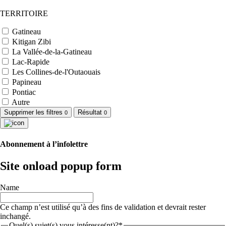
TERRITOIRE
Gatineau
Kitigan Zibi
La Vallée-de-la-Gatineau
Lac-Rapide
Les Collines-de-l'Outaouais
Papineau
Pontiac
Autre
Supprimer les filtres
Résultat
0
0
Abonnement à l’infolettre
Site onload popup form
Name
Ce champ n’est utilisé qu’à des fins de validation et devrait rester
inchangé.
Quel(s) sujet(s) vous intéresse(nt)?*