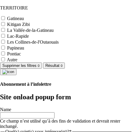
TERRITOIRE
Gatineau
Kitigan Zibi
La Vallée-de-la-Gatineau
Lac-Rapide
Les Collines-de-l'Outaouais
Papineau
Pontiac
Autre
Supprimer les filtres
Résultat
0
0
Abonnement à l’infolettre
Site onload popup form
Name
Ce champ n’est utilisé qu’à des fins de validation et devrait rester
inchangé.
Quel(s) sujet(s) vous intéresse(nt)?*