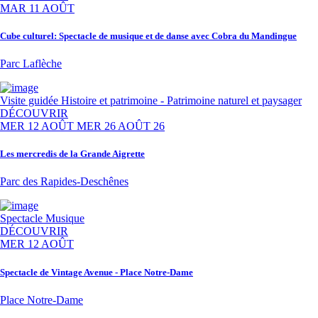
MAR 11 AOÛT
Cube culturel: Spectacle de musique et de danse avec Cobra du Mandingue
Parc Laflèche
Visite guidée
Histoire et patrimoine - Patrimoine naturel et paysager
DÉCOUVRIR
MER 12 AOÛT
MER 26 AOÛT 26
Les mercredis de la Grande Aigrette
Parc des Rapides-Deschênes
Spectacle
Musique
DÉCOUVRIR
MER 12 AOÛT
Spectacle de Vintage Avenue - Place Notre-Dame
Place Notre-Dame