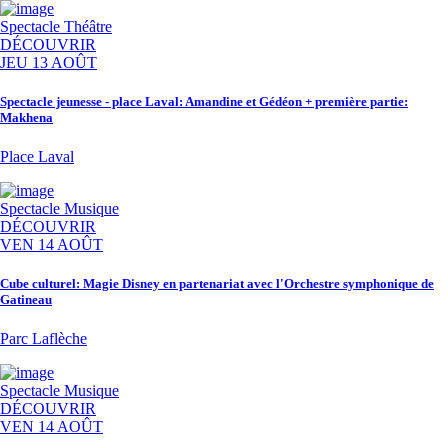
Spectacle
Théâtre
DÉCOUVRIR
JEU 13 AOÛT
Spectacle jeunesse - place Laval: Amandine et Gédéon + première partie:
Makhena
Place Laval
Spectacle
Musique
DÉCOUVRIR
VEN 14 AOÛT
Cube culturel: Magie Disney en partenariat avec l'Orchestre symphonique de
Gatineau
Parc Laflèche
Spectacle
Musique
DÉCOUVRIR
VEN 14 AOÛT