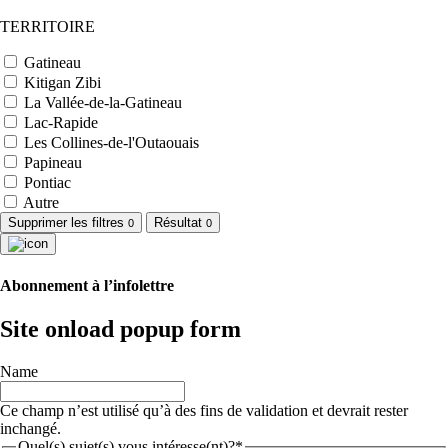
TERRITOIRE
Gatineau
Kitigan Zibi
La Vallée-de-la-Gatineau
Lac-Rapide
Les Collines-de-l'Outaouais
Papineau
Pontiac
Autre
Supprimer les filtres
Résultat
0
0
Abonnement à l’infolettre
Site onload popup form
Name
Ce champ n’est utilisé qu’à des fins de validation et devrait rester
inchangé.
Quel(s) sujet(s) vous intéresse(nt)?*