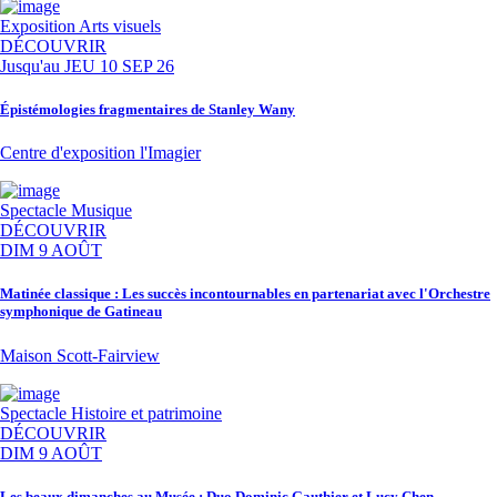
Exposition
Arts visuels
DÉCOUVRIR
Jusqu'au
JEU 10 SEP 26
Épistémologies fragmentaires de Stanley Wany
Centre d'exposition l'Imagier
Spectacle
Musique
DÉCOUVRIR
DIM 9 AOÛT
Matinée classique : Les succès incontournables en partenariat avec l'Orchestre
symphonique de Gatineau
Maison Scott-Fairview
Spectacle
Histoire et patrimoine
DÉCOUVRIR
DIM 9 AOÛT
Les beaux dimanches au Musée : Duo Dominic Gauthier et Lucy Chen