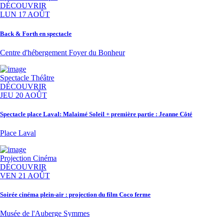
DÉCOUVRIR
LUN 17 AOÛT
Back & Forth en spectacle
Centre d'hébergement Foyer du Bonheur
Spectacle
Théâtre
DÉCOUVRIR
JEU 20 AOÛT
Spectacle place Laval: Malaimé Soleil + première partie : Jeanne Côté
Place Laval
Projection
Cinéma
DÉCOUVRIR
VEN 21 AOÛT
Soirée cinéma plein-air : projection du film Coco ferme
Musée de l'Auberge Symmes