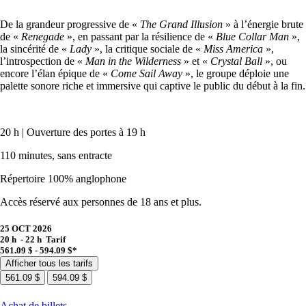
De la grandeur progressive de «
The Grand Illusion
» à l’énergie brute
de «
Renegade
», en passant par la résilience de «
Blue Collar Man
»,
la sincérité de «
Lady
», la critique sociale de «
Miss America
»,
l’introspection de «
Man in the Wilderness
» et «
Crystal Ball
», ou
encore l’élan épique de «
Come Sail Away
», le groupe déploie une
palette sonore riche et immersive qui captive le public du début à la fin.
20 h | Ouverture des portes à 19 h
110 minutes, sans entracte
Répertoire 100% anglophone
Accès réservé aux personnes de 18 ans et plus.
25 OCT 2026
20 h - 22 h
Tarif
561.09 $ - 594.09 $*
Afficher tous les tarifs
561.09 $
594.09 $
Achat de billets