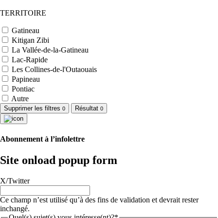
TERRITOIRE
Gatineau
Kitigan Zibi
La Vallée-de-la-Gatineau
Lac-Rapide
Les Collines-de-l'Outaouais
Papineau
Pontiac
Autre
Supprimer les filtres
Résultat
0
0
Abonnement à l’infolettre
Site onload popup form
X/Twitter
Ce champ n’est utilisé qu’à des fins de validation et devrait rester
inchangé.
Quel(s) sujet(s) vous intéresse(nt)?*