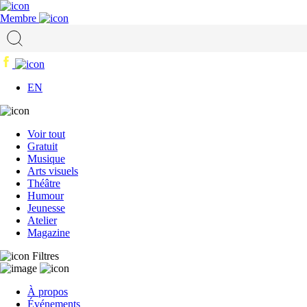
Membre
EN
Voir tout
Gratuit
Musique
Arts visuels
Théâtre
Humour
Jeunesse
Atelier
Magazine
Filtres
À propos
Événements