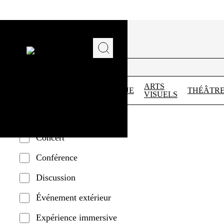
Filtres
MEMBRE
CATÉGORIE
VOIR
ARTS
GRATUIT
MUSIQUE
THÉÂTR
TOUT
VISUELS
Atelier/cours
Circuit/route/sentier
Concert
Conférence
Discussion
Événement extérieur
Expérience immersive