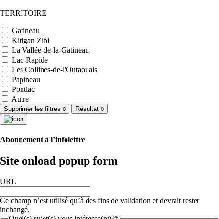
TERRITOIRE
Gatineau
Kitigan Zibi
La Vallée-de-la-Gatineau
Lac-Rapide
Les Collines-de-l'Outaouais
Papineau
Pontiac
Autre
Supprimer les filtres
Résultat
0
0
Abonnement à l’infolettre
Site onload popup form
URL
Ce champ n’est utilisé qu’à des fins de validation et devrait rester
inchangé.
Quel(s) sujet(s) vous intéresse(nt)?*