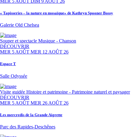
MER 5 AOÛT
DIM 9 AOÛT 26
« Tapisseries – la nature en mosaïque» de Kathryn Spooner Bossy
Galerie Old Chelsea
Souper et spectacle
Musique - Chanson
DÉCOUVRIR
MER 5 AOÛT
MER 12 AOÛT 26
Espace T
Salle Odyssée
Visite guidée
Histoire et patrimoine - Patrimoine naturel et paysager
DÉCOUVRIR
MER 5 AOÛT
MER 26 AOÛT 26
Les mercredis de la Grande Aigrette
Parc des Rapides-Deschênes