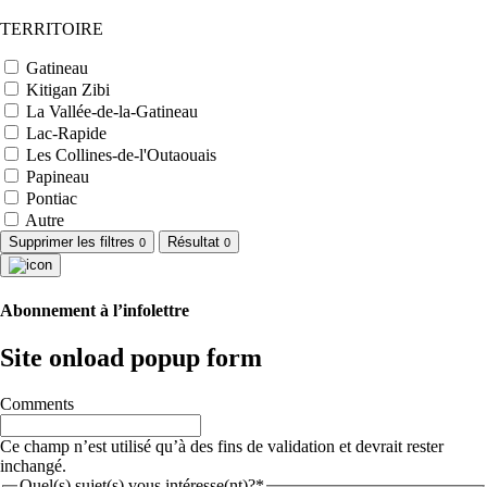
TERRITOIRE
Gatineau
Kitigan Zibi
La Vallée-de-la-Gatineau
Lac-Rapide
Les Collines-de-l'Outaouais
Papineau
Pontiac
Autre
Supprimer les filtres
Résultat
0
0
Abonnement à l’infolettre
Site onload popup form
Comments
Ce champ n’est utilisé qu’à des fins de validation et devrait rester
inchangé.
Quel(s) sujet(s) vous intéresse(nt)?*