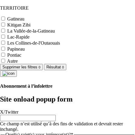
TERRITOIRE
Gatineau
Kitigan Zibi
La Vallée-de-la-Gatineau
Lac-Rapide
Les Collines-de-l'Outaouais
Papineau
Pontiac
Autre
Supprimer les filtres
Résultat
0
0
Abonnement à l’infolettre
Site onload popup form
X/Twitter
Ce champ n’est utilisé qu’à des fins de validation et devrait rester
inchangé.
Quel(s) sujet(s) vous intéresse(nt)?*