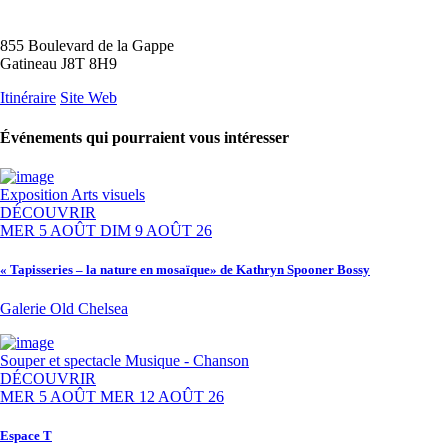
855 Boulevard de la Gappe
Gatineau J8T 8H9
Itinéraire
Site Web
Événements qui pourraient vous intéresser
Exposition
Arts visuels
DÉCOUVRIR
MER 5 AOÛT
DIM 9 AOÛT 26
« Tapisseries – la nature en mosaïque» de Kathryn Spooner Bossy
Galerie Old Chelsea
Souper et spectacle
Musique - Chanson
DÉCOUVRIR
MER 5 AOÛT
MER 12 AOÛT 26
Espace T